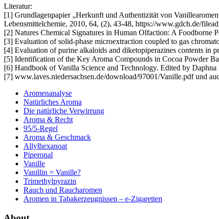
Literatur:
[1] Grundlagenpapier „Herkunft und Authentizität von Vanillearomen
Lebensmittelchemie, 2010, 64, (2), 43-48, https://www.gdch.de/file
[2] Natures Chemical Signatures in Human Olfaction: A Foodborne Pe
[3] Evaluation of solid-phase microextraction coupled to gas chromat
[4] Evaluation of purine alkaloids and diketopiperazines contents i
[5] Identification of the Key Aroma Compounds in Cocoa Powder Ba
[6] Handbook of Vanilla Science and Technology. Edited by Daphna 
[7] www.laves.niedersachsen.de/download/97001/Vanille.pdf und auch
Aromenanalyse
Natürliches Aroma
Die natürliche Verwirrung
Aroma & Recht
95/5-Regel
Aroma & Geschmack
Allylhexanoat
Piperonal
Vanille
Vanillin = Vanille?
Trimethylpyrazin
Rauch und Raucharomen
Aromen in Tabakerzeugnissen – e-Zigaretten
About