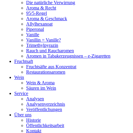
Die natürliche Verwirrung
Aroma & Recht
95/5-Regel
Aroma & Geschmack
Allylhexanoat
Piperonal
Vanille
Vanillin = Vanille?
Trimethylpyrazin
Rauch und Raucharomen
Aromen in Tabakerzeugnissen – e-Zigaretten
Fruchtsaft
Fruchtsäfte aus Konzentrat
Restaurationsaromen
Wein
Wein & Aroma
Säuren im Wein
Service
Analysen
Analysenverzeichnis
Veröffentlichungen
Über uns
Historie
Öffentlichkeitsarbeit
Kontakt