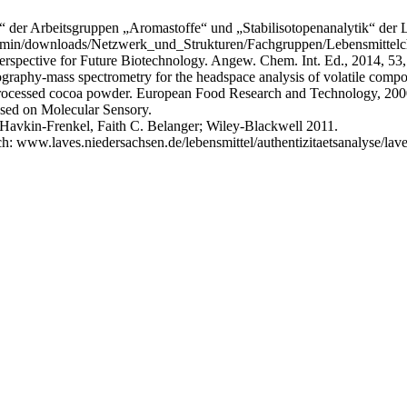
“ der Arbeitsgruppen „Aromastoffe“ und „Stabilisotopenanalytik“ der
admin/downloads/Netzwerk_und_Strukturen/Fachgruppen/Lebensmittelche
rspective for Future Biotechnology. Angew. Chem. Int. Ed., 2014, 53
ography-mass spectrometry for the headspace analysis of volatile compo
n processed cocoa powder. European Food Research and Technology, 2000
sed on Molecular Sensory.
Havkin-Frenkel, Faith C. Belanger; Wiley-Blackwell 2011.
: www.laves.niedersachsen.de/lebensmittel/authentizitaetsanalyse/lave