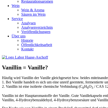
Restaurationsaromen
Wein
Wein & Aroma
Säuren im Wein
Service
Analysen
Analysenverzeichnis
Veröffentlichungen
Über uns
Historie
Öffentlichkeitsarbeit
Kontakt
Vanillin = Vanille?
Häufig wird Vanillin der Vanille gleichgesetzt bzw. beides miteinande
1. Bei Vanille handelt es sich um eine unreif geerntete, fermentierte
2. Vanillin ist eine isolierte chemische Verbindung (C
H
O
/ CAS 12
8
8
3
Vanillin ist der Hauptaromastoffe der Vanille. Gute Vanillekapseln e
Vanillin, 4-Hydroxybenzaldehyd, 4-Hydroxybenzoesäure und Vanillinsäur