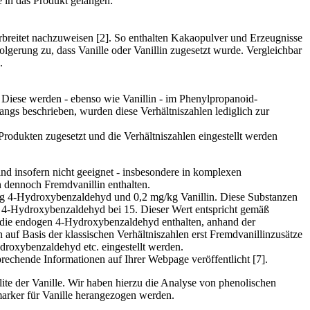
e in das Produkt gelangen:
verbreitet nachzuweisen [2]. So enthalten Kakaopulver und Erzeugnisse
olgerung zu, dass Vanille oder Vanillin zugesetzt wurde. Vergleichbar
.
 Diese werden - ebenso wie Vanillin - im Phenylpropanoid-
angs beschrieben, wurden diese Verhältniszahlen lediglich zur
 Produkten zugesetzt und die Verhältniszahlen eingestellt werden
sind insofern nicht geeignet - insbesondere in komplexen
n dennoch Fremdvanillin enthalten.
mg/kg 4-Hydroxybenzaldehyd und 0,2 mg/kg Vanillin. Diese Substanzen
r 4-Hydroxybenzaldehyd bei 15. Dieser Wert entspricht gemäß
en die endogen 4-Hydroxybenzaldehyd enthalten, anhand der
auf Basis der klassischen Verhältniszahlen erst Fremdvanillinzusätze
roxybenzaldehyd etc. eingestellt werden.
rechende Informationen auf Ihrer Webpage veröffentlicht [7].
lite der Vanille. Wir haben hierzu die Analyse von phenolischen
marker für Vanille herangezogen werden.