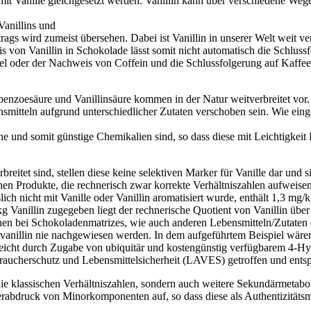
mit Vanille gleichgesetzt werden. Vanillin kann über verschiedene Weg
Vanillins und
ntrags wird zumeist übersehen. Dabei ist Vanillin in unserer Welt weit 
 von Vanillin in Schokolade lässt somit nicht automatisch die Schlussf
l oder der Nachweis von Coffein und die Schlussfolgerung auf Kaffee
nzoesäure und Vanillinsäure kommen in der Natur weitverbreitet vor.
nsmitteln aufgrund unterschiedlicher Zutaten verschoben sein. Wie eing
che und somit günstige Chemikalien sind, so dass diese mit Leichtigkeit
breitet sind, stellen diese keine selektiven Marker für Vanille dar und 
nen Produkte, die rechnerisch zwar korrekte Verhältniszahlen aufweise
lich nicht mit Vanille oder Vanillin aromatisiert wurde, enthält 1,3 
Vanillin zugegeben liegt der rechnerische Quotient von Vanillin übe
 können bei Schokoladenmatrizes, wie auch anderen Lebensmitteln/Zutat
vanillin nie nachgewiesen werden. In dem aufgeführtem Beispiel wären 
icht durch Zugabe von ubiquitär und kostengünstig verfügbarem 4-Hyd
raucherschutz und Lebensmittelsicherheit (LAVES) getroffen und entsp
die klassischen Verhältniszahlen, sondern auch weitere Sekundärmetabo
erabdruck von Minorkomponenten auf, so dass diese als Authentizitäts