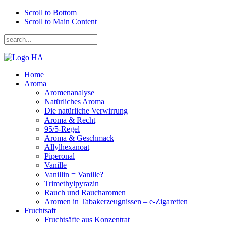
Scroll to Bottom
Scroll to Main Content
Home
Aroma
Aromenanalyse
Natürliches Aroma
Die natürliche Verwirrung
Aroma & Recht
95/5-Regel
Aroma & Geschmack
Allylhexanoat
Piperonal
Vanille
Vanillin = Vanille?
Trimethylpyrazin
Rauch und Raucharomen
Aromen in Tabakerzeugnissen – e-Zigaretten
Fruchtsaft
Fruchtsäfte aus Konzentrat