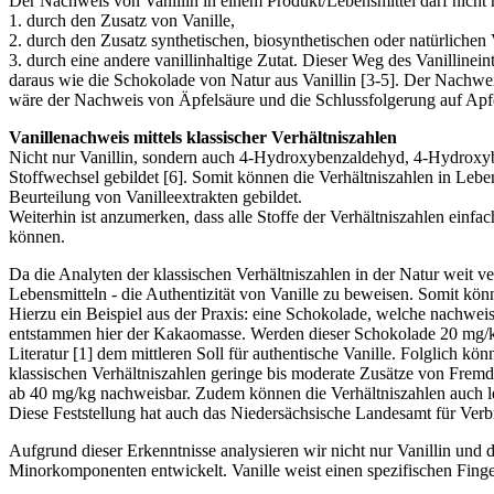
Der Nachweis von Vanillin in einem Produkt/Lebensmittel darf nicht 
1. durch den Zusatz von Vanille,
2. durch den Zusatz synthetischen, biosynthetischen oder natürlichen 
3. durch eine andere vanillinhaltige Zutat. Dieser Weg des Vanillinei
daraus wie die Schokolade von Natur aus Vanillin [3-5]. Der Nachweis
wäre der Nachweis von Äpfelsäure und die Schlussfolgerung auf Apfe
Vanillenachweis mittels klassischer Verhältniszahlen
Nicht nur Vanillin, sondern auch 4-Hydroxybenzaldehyd, 4-Hydroxybe
Stoffwechsel gebildet [6]. Somit können die Verhältniszahlen in Lebe
Beurteilung von Vanilleextrakten gebildet.
Weiterhin ist anzumerken, dass alle Stoffe der Verhältniszahlen einfa
können.
Da die Analyten der klassischen Verhältniszahlen in der Natur weit ver
Lebensmitteln - die Authentizität von Vanille zu beweisen. Somit kön
Hierzu ein Beispiel aus der Praxis: eine Schokolade, welche nachweis
entstammen hier der Kakaomasse. Werden dieser Schokolade 20 mg/kg 
Literatur [1] dem mittleren Soll für authentische Vanille. Folglich
klassischen Verhältniszahlen geringe bis moderate Zusätze von Fremd
ab 40 mg/kg nachweisbar. Zudem können die Verhältniszahlen auch le
Diese Feststellung hat auch das Niedersächsische Landesamt für Verb
Aufgrund dieser Erkenntnisse analysieren wir nicht nur Vanillin und 
Minorkomponenten entwickelt. Vanille weist einen spezifischen Fing