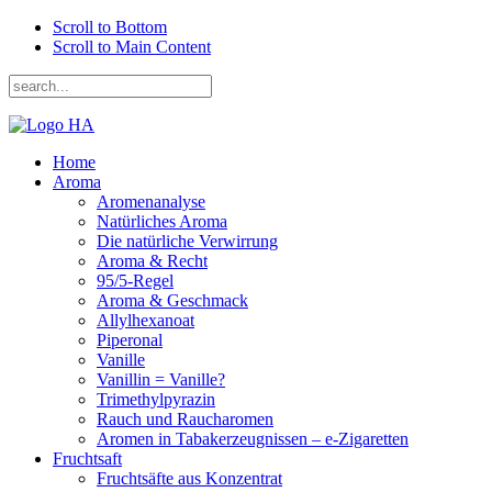
Scroll to Bottom
Scroll to Main Content
Home
Aroma
Aromenanalyse
Natürliches Aroma
Die natürliche Verwirrung
Aroma & Recht
95/5-Regel
Aroma & Geschmack
Allylhexanoat
Piperonal
Vanille
Vanillin = Vanille?
Trimethylpyrazin
Rauch und Raucharomen
Aromen in Tabakerzeugnissen – e-Zigaretten
Fruchtsaft
Fruchtsäfte aus Konzentrat