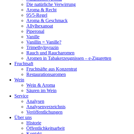
Die natürliche Verwirrung
Aroma & Recht
95/5-Regel
Aroma & Geschmack
Allylhexanoat
Piperonal
Vanille
Vanillin = Vanille?
Trimethylpyrazin
Rauch und Raucharomen
Aromen in Tabakerzeugnissen – e-Zigaretten
Fruchtsaft
Fruchtsäfte aus Konzentrat
Restaurationsaromen
Wein
Wein & Aroma
Säuren im Wein
Service
Analysen
Analysenverzeichnis
Veröffentlichungen
Über uns
Historie
Öffentlichkeitsarbeit
Kontakt