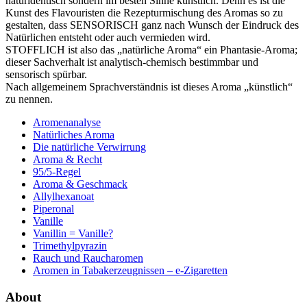
naturidentisch sondern im besten Sinne künstlich. Denn es ist die
Kunst des Flavouristen die Rezepturmischung des Aromas so zu
gestalten, dass SENSORISCH ganz nach Wunsch der Eindruck des
Natürlichen entsteht oder auch vermieden wird.
STOFFLICH ist also das „natürliche Aroma“ ein Phantasie-Aroma;
dieser Sachverhalt ist analytisch-chemisch bestimmbar und
sensorisch spürbar.
Nach allgemeinem Sprachverständnis ist dieses Aroma „künstlich“
zu nennen.
Aromenanalyse
Natürliches Aroma
Die natürliche Verwirrung
Aroma & Recht
95/5-Regel
Aroma & Geschmack
Allylhexanoat
Piperonal
Vanille
Vanillin = Vanille?
Trimethylpyrazin
Rauch und Raucharomen
Aromen in Tabakerzeugnissen – e-Zigaretten
About