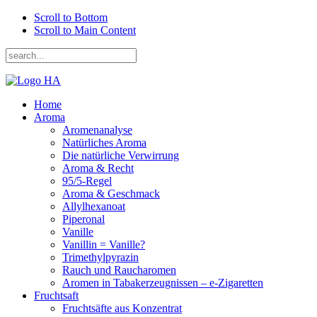
Scroll to Bottom
Scroll to Main Content
Home
Aroma
Aromenanalyse
Natürliches Aroma
Die natürliche Verwirrung
Aroma & Recht
95/5-Regel
Aroma & Geschmack
Allylhexanoat
Piperonal
Vanille
Vanillin = Vanille?
Trimethylpyrazin
Rauch und Raucharomen
Aromen in Tabakerzeugnissen – e-Zigaretten
Fruchtsaft
Fruchtsäfte aus Konzentrat